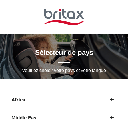
Passer
au
contenu
principal
Sélecteur de pays
Veuillez choisir votre pays et votre langue
Africa
1
Middle East
langue