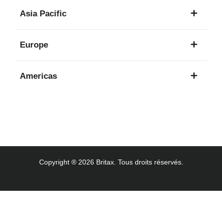
1
Asia Pacific
langue
8
Europe
langues
16
Americas
langues
3
langues
Copyright ® 2026 Britax. Tous droits réservés.