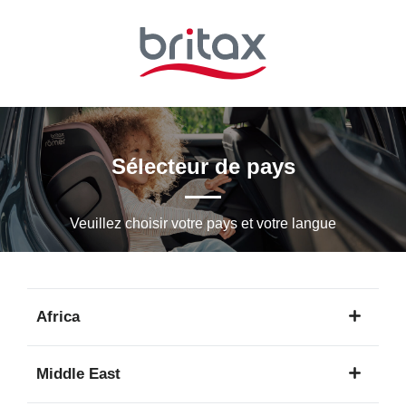
Passer
au
contenu
principal
Sélecteur de pays
Veuillez choisir votre pays et votre langue
Africa
1
Middle East
langue