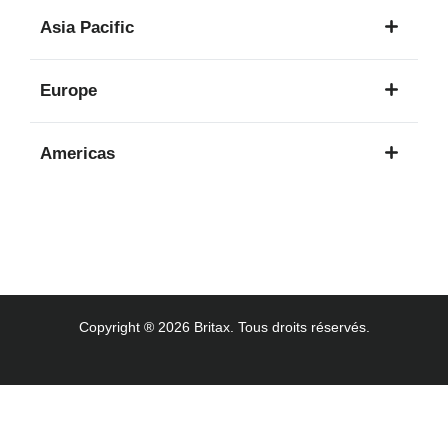
1
Asia Pacific
langue
8
Europe
langues
16
Americas
langues
3
langues
Copyright ® 2026 Britax. Tous droits réservés.