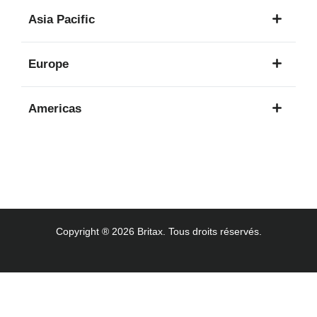
1
Asia Pacific
langue
8
Europe
langues
16
Americas
langues
3
langues
Copyright ® 2026 Britax. Tous droits réservés.