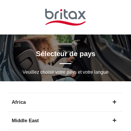
Passer
au
contenu
principal
Sélecteur de pays
Veuillez choisir votre pays et votre langue
Africa
1
Middle East
langue