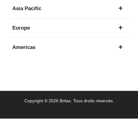
1
Asia Pacific
langue
8
Europe
langues
16
Americas
langues
3
langues
Copyright ® 2026 Britax. Tous droits réservés.