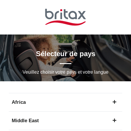
Passer
au
contenu
principal
Sélecteur de pays
Veuillez choisir votre pays et votre langue
Africa
1
Middle East
langue