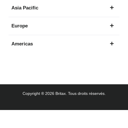
1
Asia Pacific
langue
8
Europe
langues
16
Americas
langues
3
langues
Copyright ® 2026 Britax. Tous droits réservés.