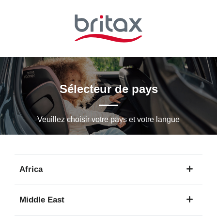
Passer
au
contenu
principal
Sélecteur de pays
Veuillez choisir votre pays et votre langue
Africa
1
Middle East
langue