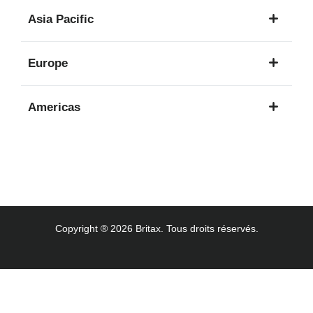
1
Asia Pacific
langue
8
Europe
langues
16
Americas
langues
3
langues
Copyright ® 2026 Britax. Tous droits réservés.