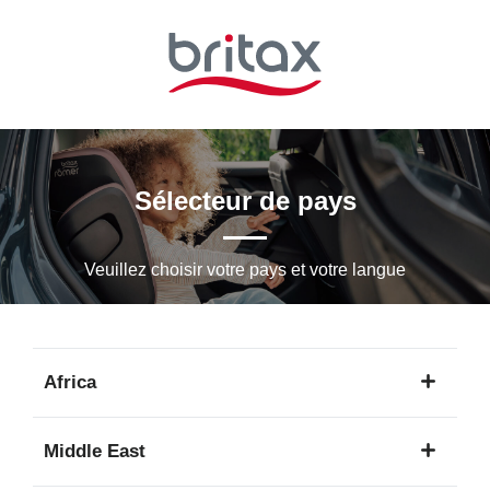
Passer
au
contenu
principal
Sélecteur de pays
Veuillez choisir votre pays et votre langue
Africa
1
Middle East
langue