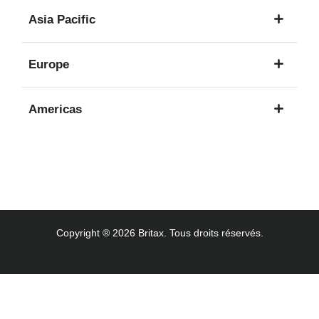
1
Asia Pacific
langue
8
Europe
langues
16
Americas
langues
3
langues
Copyright ® 2026 Britax. Tous droits réservés.