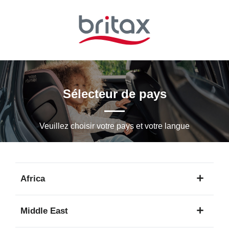
Passer
au
contenu
principal
Sélecteur de pays
Veuillez choisir votre pays et votre langue
Africa
1
Middle East
langue