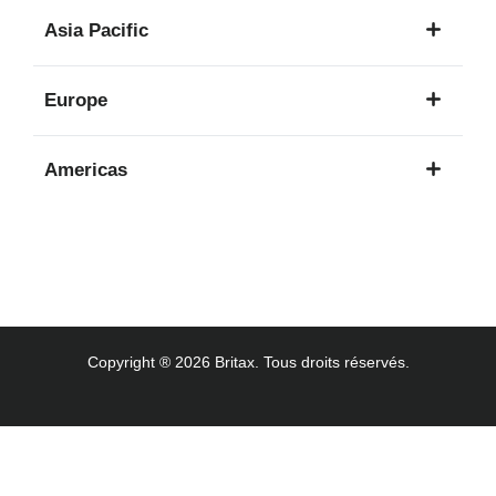
1
Asia Pacific
langue
8
Europe
langues
16
Americas
langues
3
langues
Copyright ® 2026 Britax. Tous droits réservés.