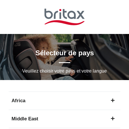
Passer
au
contenu
principal
Sélecteur de pays
Veuillez choisir votre pays et votre langue
Africa
1
Middle East
langue