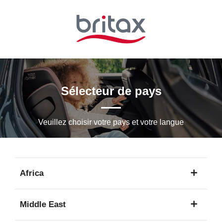
Passer
au
contenu
principal
Sélecteur de pays
Veuillez choisir votre pays et votre langue
Africa
1
Middle East
langue