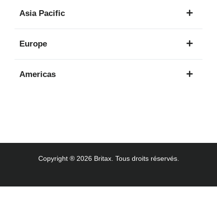
1
Asia Pacific
langue
8
Europe
langues
16
Americas
langues
3
langues
Copyright ® 2026 Britax. Tous droits réservés.