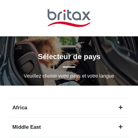
Passer
au
contenu
principal
Sélecteur de pays
Veuillez choisir votre pays et votre langue
Africa
1
Middle East
langue