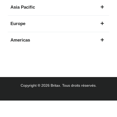
1
Asia Pacific
langue
8
Europe
langues
16
Americas
langues
3
langues
Copyright ® 2026 Britax. Tous droits réservés.