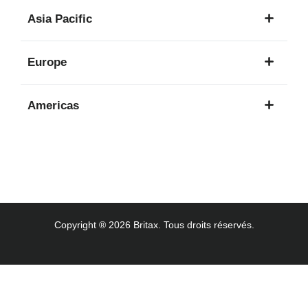
1
Asia Pacific
langue
8
Europe
langues
16
Americas
langues
3
langues
Copyright ® 2026 Britax. Tous droits réservés.