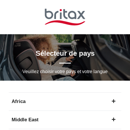
Passer
au
contenu
principal
Sélecteur de pays
Veuillez choisir votre pays et votre langue
Africa
1
Middle East
langue