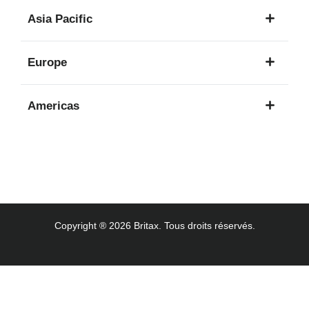
1
Asia Pacific
langue
8
Europe
langues
16
Americas
langues
3
langues
Copyright ® 2026 Britax. Tous droits réservés.