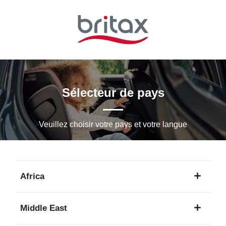
Passer
au
contenu
principal
Sélecteur de pays
Veuillez choisir votre pays et votre langue
Africa
1
Middle East
langue