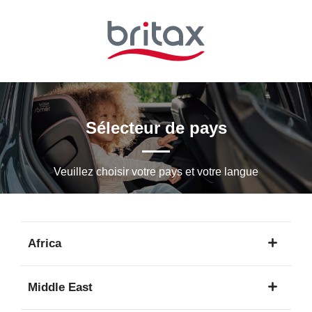
Passer
au
contenu
principal
Sélecteur de pays
Veuillez choisir votre pays et votre langue
Africa
1
Middle East
langue