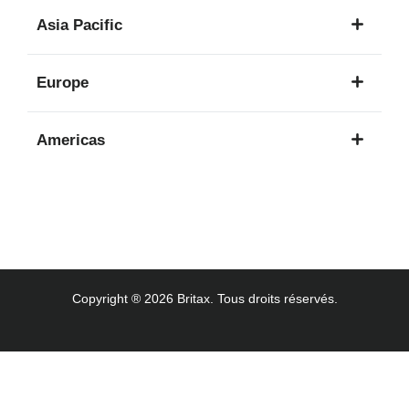
1
Asia Pacific
langue
8
Europe
langues
16
Americas
langues
3
langues
Copyright ® 2026 Britax. Tous droits réservés.