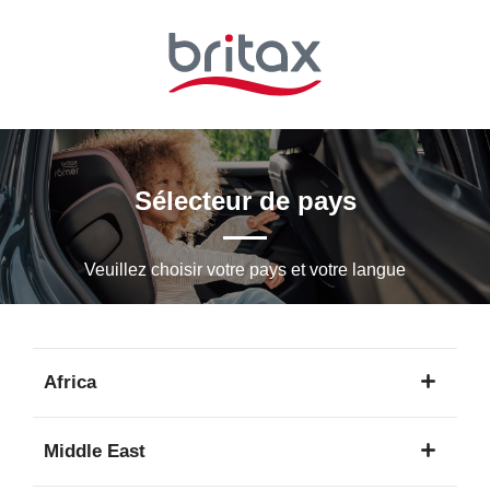
Passer
au
contenu
principal
Sélecteur de pays
Veuillez choisir votre pays et votre langue
Africa
1
Middle East
langue