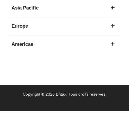
1
Asia Pacific
langue
8
Europe
langues
16
Americas
langues
3
langues
Copyright ® 2026 Britax. Tous droits réservés.