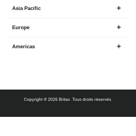
1
Asia Pacific
langue
8
Europe
langues
16
Americas
langues
3
langues
Copyright ® 2026 Britax. Tous droits réservés.