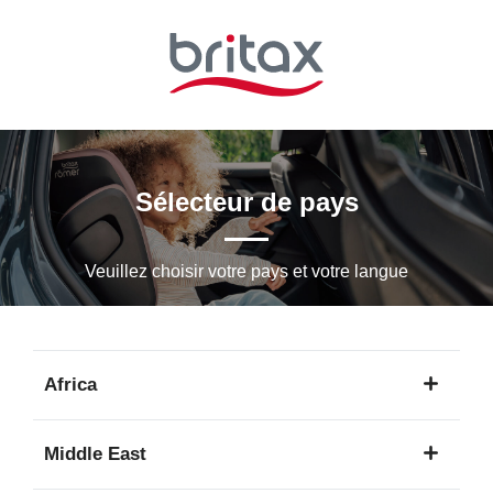
Passer
au
contenu
principal
Sélecteur de pays
Veuillez choisir votre pays et votre langue
Africa
1
Middle East
langue