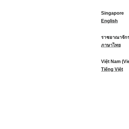
a
:
n
(
e
t
)
K
w
Singapore
i
:
o
Z
S
English
o
r
e
i
n
e
a
n
ราชอาณาจักร
a
a
l
g
ร
ภาษาไทย
l
)
a
a
า
:
:
n
p
ช
Việt Nam (Vi
d
o
อ
V
Tiếng Việt
:
r
า
i
e
ณ
ệ
:
า
t
จั
N
ก
a
ร
m
ไ
(