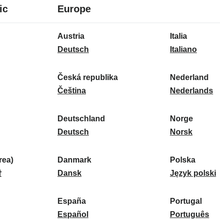
8
16
ic
Europe
langues
langues
16
Austria
Italia
langues
A
I
Deutsch
Italiano
u
t
s
a
Česká republika
Nederland
t
Č
l
N
Čeština
Nederlands
r
e
i
e
i
s
a
d
Deutschland
Norge
a
k
D
:
e
N
Deutsch
Norsk
:
á
e
r
o
r
u
l
r
ea)
Danmark
Polska
e
t
D
a
g
P
말
Dansk
Język polski
p
s
a
n
e
o
u
c
n
d
:
l
d
España
Portugal
b
h
m
E
:
s
P
Español
Português