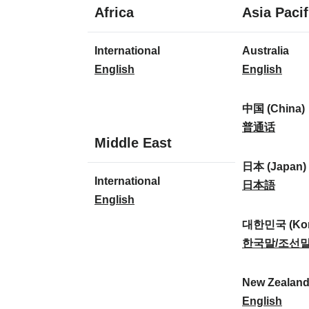
1
Africa
Asia Pacif
langue
1
8
International
Australia
langue
langues
I
A
English
English
n
u
t
s
中国 (China)
e
t
中
普通话
1
Middle East
r
r
国
langue
n
a
(
日本 (Japan)
1
International
a
l
C
日
日本語
langue
I
English
t
i
h
本
n
i
a
i
(
대한민국 (Kor
t
o
:
n
J
대
한국말/조선
e
n
a
a
한
r
a
)
p
민
New Zealan
n
l
:
a
국
N
English