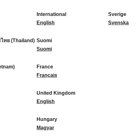
l
l
a
s
k
o
i
a
r
p
a
r
International
Sverige
k
n
k
a
I
:
t
S
English
Svenska
a
d
:
ñ
n
u
v
:
:
a
t
g
e
ไทย (Thailand)
Suomi
:
e
S
a
r
Suomi
r
u
l
i
n
o
:
g
etnam)
France
a
m
F
e
Français
t
i
r
:
i
:
a
United Kingdom
o
n
U
English
n
c
n
a
e
i
Hungary
l
:
t
H
Magyar
:
e
u