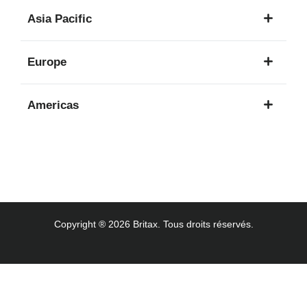
1
Asia Pacific
langue
8
Europe
langues
16
Americas
langues
3
langues
Copyright ® 2026 Britax. Tous droits réservés.