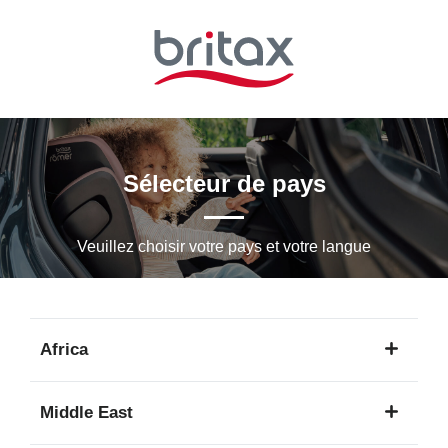
Passer
au
contenu
principal
Sélecteur de pays
Veuillez choisir votre pays et votre langue
Africa
1
Middle East
langue