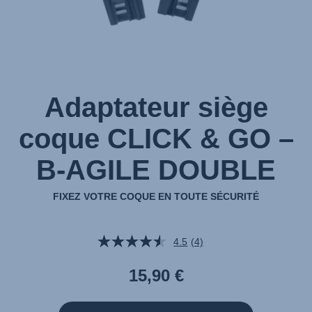
sur
1
Adaptateur siège
coque CLICK & GO –
B-AGILE DOUBLE
FIXEZ VOTRE COQUE EN TOUTE SÉCURITÉ
4.5
(4)
Lire
4
avis.
15,90 €
Lien
sur
la