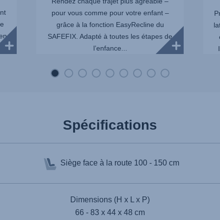
Rendez chaque trajet plus agréable –
nt
pour vous comme pour votre enfant –
P
me
grâce à la fonction EasyRecline du
la
 en
SAFEFIX. Adapté à toutes les étapes de
l’enfance...
Spécifications
Siège face à la route
100 - 150 cm
Dimensions (H x L x P)
66 - 83 x 44 x 48 cm