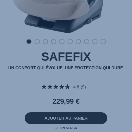
SAFEFIX
UN CONFORT QUI ÉVOLUE. UNE PROTECTION QUI DURE.
4.8
(5)
Lire
5
avis.
229,99 €
Lien
sur
la
même
AJOUTER AU PANIER
page.
EN STOCK