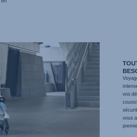
 en
TOU
BESO
Voyage
intens
vos dé
coussi
sécuri
vous a
premie