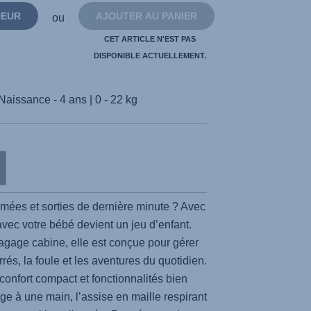
page.
DEUR
AJOUTER AU PANIER
ou
CET ARTICLE N'EST PAS
DISPONIBLE ACTUELLEMENT.
Naissance - 4 ans | 0 - 22 kg
imées et sorties de dernière minute ? Avec
avec votre bébé devient un jeu d’enfant.
agage cabine, elle est conçue pour gérer
rrés, la foule et les aventures du quotidien.
confort compact et fonctionnalités bien
e à une main, l’assise en maille respirant