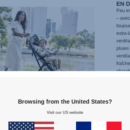
EN 
Peu im
– avec
toujou
extra-
ventil
pluies 
ventil
fraîch
chaude
rend c
douill
sur le
Browsing from the United States?
pivota
sans e
Visit our US website
voyag