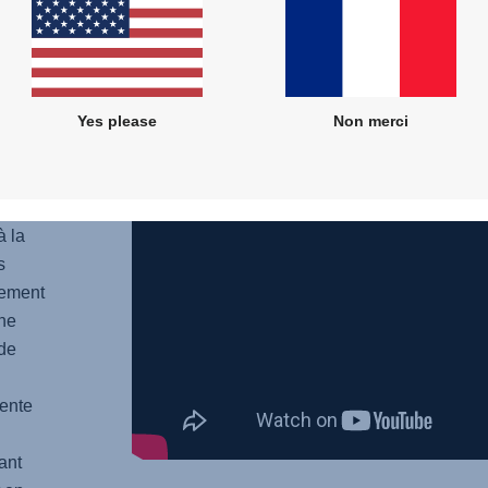
 la
Yes please
Non merci
t.
e
à la
s
lement
une
 de
cente
ant