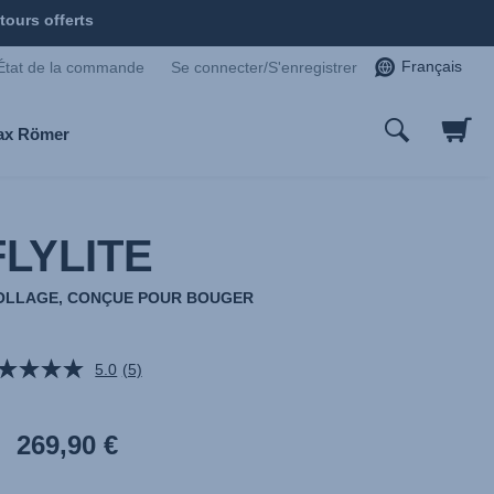
tours offerts
Français
État de la commande
Se connecter/S'enregistrer
tax Römer
FLYLITE
OLLAGE, CONÇUE POUR BOUGER
5.0
(5)
Lire
5
avis.
Lien
269,90 €
sur
la
même