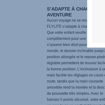
S’ADAPTE À CHAQUE
AVENTURE
Aucun voyage ne se ressemble – et
FLYLITE
s’adapte à chaque momen
Que votre enfant veuille s’allonger
complètement pour une sieste ou
s’asseoir bien droit pour explorer l
monde, le dossier inclinable jusqu'
position allongée et le repose-pied
réglable permettent de trouver faci
la bonne position. L’inclinaison à 
main facilite les réglages en cours
route, tandis que la main courante
amovible rend la montée et la des
de poussette très simples. Avec le
harnais 5 points sécurisé, votre enf