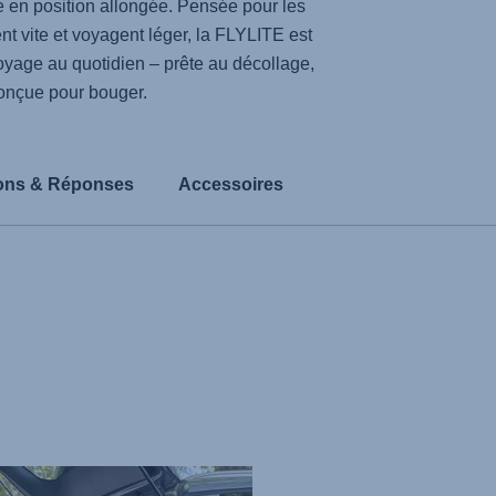
le en position allongée. Pensée pour les
nt vite et voyagent léger, la
FLYLITE
est
yage au quotidien – prête au décollage,
onçue pour bouger.
ons & Réponses
Accessoires