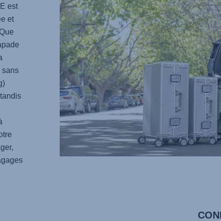
TE
est
e et
 Que
capade
a
e sans
g)
 tandis
à
otre
ger,
bagages
CON