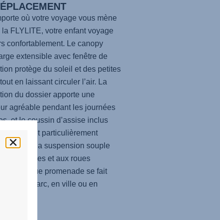
DÉPLACEMENT
porte où votre voyage vous mène
 la
FLYLITE
, votre enfant voyage
rs confortablement. Le canopy
large extensible avec fenêtre de
ation protège du soleil et des petites
tout en laissant circuler l’air. La
ation du dossier apporte une
eur agréable pendant les journées
s, et le coussin d’assise inclus
haque trajet particulièrement
et. Grâce à la suspension souple
s quatre roues et aux roues
ntes, chaque promenade se fait
ffort – au parc, en ville ou en
e.