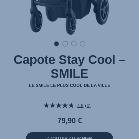
Capote Stay Cool –
SMILE
LE SMILE LE PLUS COOL DE LA VILLE
4.8
(4)
Lire
4
avis.
79,90 €
Lien
sur
la
même
AJOUTER AU PANIER