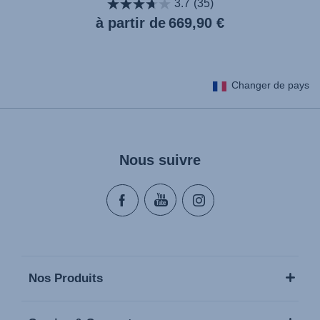
3.7
(35)
Prix
à partir de
669,90 €
actuel
Changer de pays
Nous suivre
Nos Produits