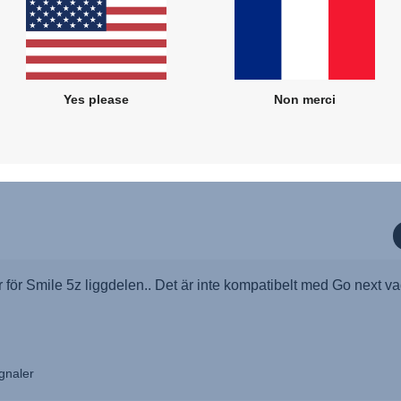
Yes please
Non merci