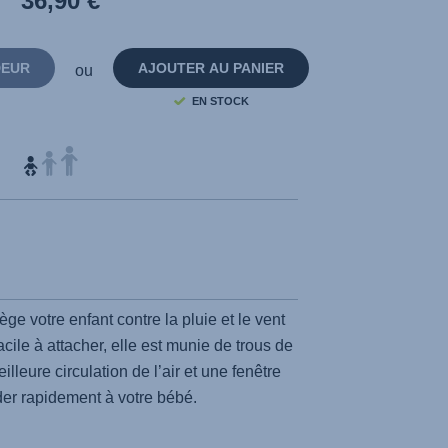
36,90 €
Lien
sur
la
même
page.
DEUR
AJOUTER AU PANIER
ou
EN STOCK
ège votre enfant contre la pluie et le vent
ile à attacher, elle est munie de trous de
illeure circulation de l’air et une fenêtre
er rapidement à votre bébé.