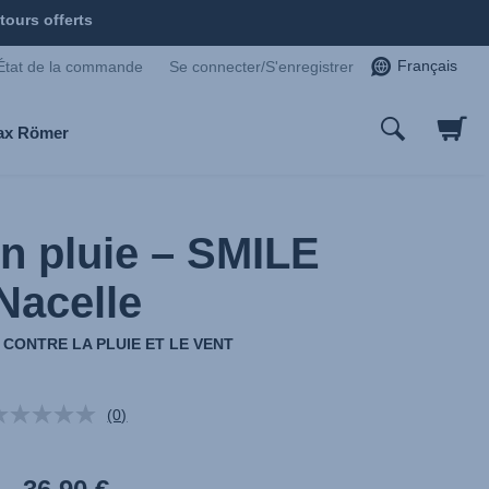
tours offerts
Français
État de la commande
Se connecter/S'enregistrer
tax Römer
on pluie – SMILE
Nacelle
CONTRE LA PLUIE ET LE VENT
(0)
Aucune
valeur
de
notation.