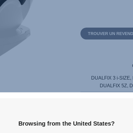
TROUVER UN REVEN
DUALFIX 3 i-SIZE,
DUALFIX 5Z, 
Browsing from the United States?
 les commentaires
Questions & Réponses
Produits