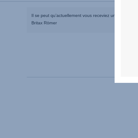
Il se peut qu’actuellement vous receviez une réponse p
Britax Römer