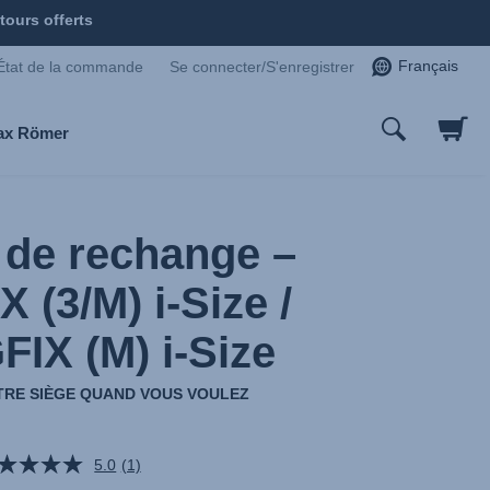
tours offerts
Français
État de la commande
Se connecter/S'enregistrer
tax Römer
de rechange –
 (3/M) i-Size /
IX (M) i-Size
RE SIÈGE QUAND VOUS VOULEZ
5.0
(1)
Lire
1