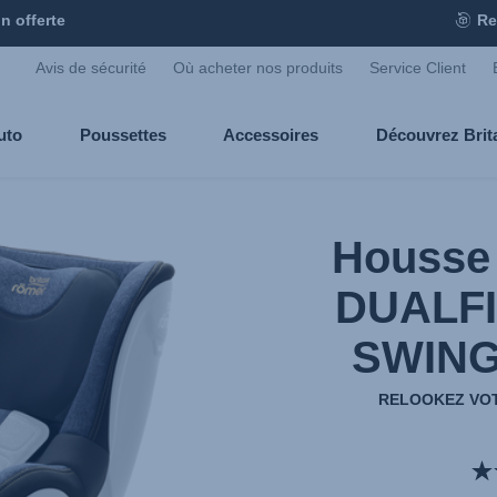
n offerte
Re
Avis de sécurité
Où acheter nos produits
Service Client
uto
Poussettes
Accessoires
Découvrez Bri
Housse 
DUALFIX
SWINGF
RELOOKEZ VOT