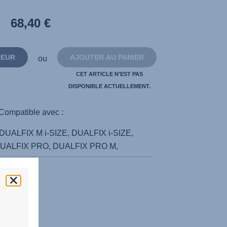
avis.
Lien
68,40 €
sur
la
même
page.
DEUR
AJOUTER AU PANIER
ou
CET ARTICLE N'EST PAS
DISPONIBLE ACTUELLEMENT.
Compatible avec :
 DUALFIX M i-SIZE, DUALFIX i-SIZE,
DUALFIX PRO, DUALFIX PRO M,
 liés