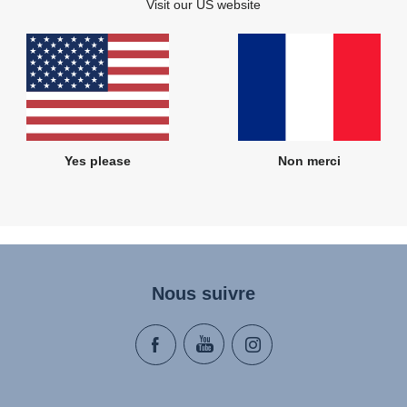
Visit our US website
lus tard que nous le souhaiterions, mais nous reviendrons vers vous da
Yes please
Non merci
Nous suivre