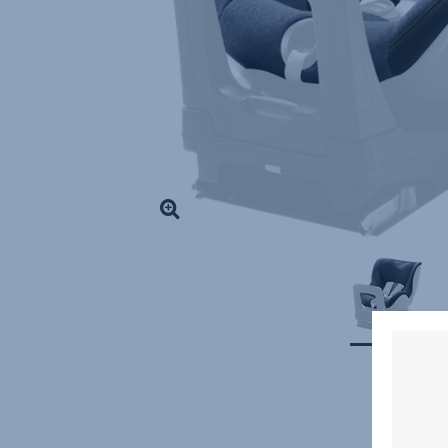
SWINGFIX
(M)
i-
Size
,
1
sur
1
Lire