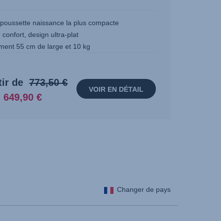
 poussette naissance la plus compacte
confort, design ultra-plat
ment 55 cm de large et 10 kg
Prix
Prix
tir de
773,50 €
VOIR EN DÉTAIL
d’origine:
actuel:
649,90 €
773,50
649,90
€
€
Changer de pays