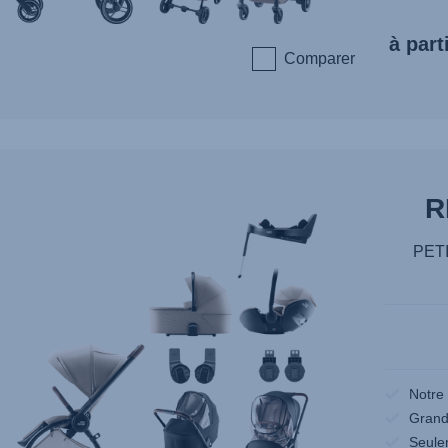
à part
Comparer
R
PET
Notre
Grand 
Seule