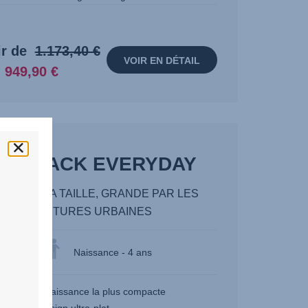
Prix
Prix
ir de
1.173,40 €
VOIR EN DÉTAIL
d’origine:
actuel:
949,90 €
1.173,40
949,90
€
€
IO – PACK EVERYDAY
ITE PAR LA TAILLE, GRANDE PAR LES
AVENTURES URBAINES
Naissance - 4 ans
 poussette naissance la plus compacte