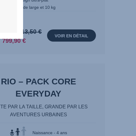
confort, design ultra-plat
ment 55 cm de large et 10 kg
Prix
Prix
tir de
913,50 €
VOIR EN DÉTAIL
d’origine:
actuel:
799,90 €
913,50
799,90
€
€
RIO – PACK CORE
EVERYDAY
ITE PAR LA TAILLE, GRANDE PAR LES
AVENTURES URBAINES
Naissance - 4 ans