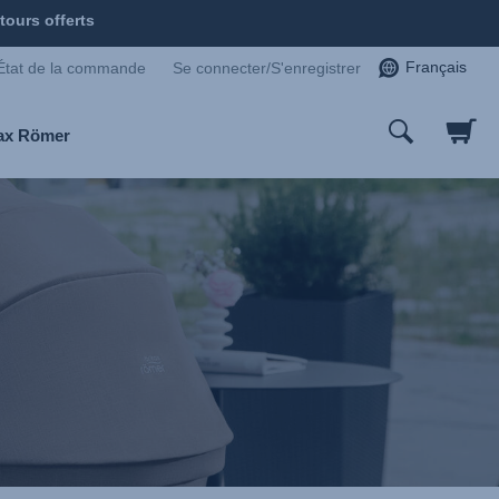
tours offerts
Français
État de la commande
Se connecter/S'enregistrer
tax Römer