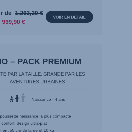
Prix
Prix
ir de
1.263,30 €
VOIR EN DÉTAIL
d’origine:
actuel:
999,90 €
1.263,30
999,90
€
€
IO – PACK PREMIUM
ITE PAR LA TAILLE, GRANDE PAR LES
AVENTURES URBAINES
Naissance - 4 ans
 poussette naissance la plus compacte
confort, design ultra-plat
ment 55 cm de large et 10 kg