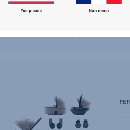
Grand 
Seule
Yes please
Non merci
à par
Comparer
PET