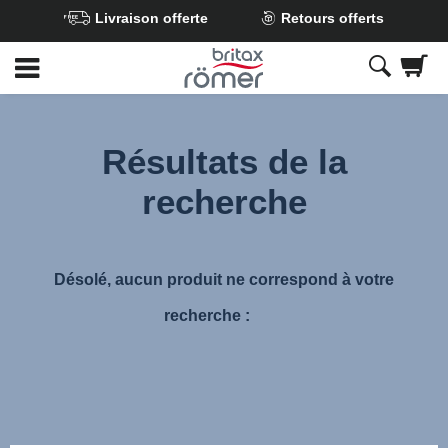
Livraison offerte
Retours offerts
Passer
au
contenu
principal
Résultats de la
recherche
Désolé, aucun produit ne correspond à votre
recherche :