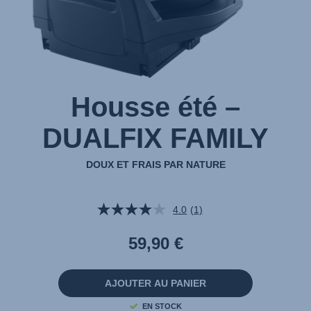
Housse été –
DUALFIX FAMILY
DOUX ET FRAIS PAR NATURE
4.0
(1)
Lire
1
avis.
59,90 €
Lien
sur
la
même
AJOUTER AU PANIER
page.
EN STOCK