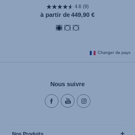
4.6
(9)
Prix
à partir de
449,90 €
actuel
Changer de pays
Nous suivre
Nos Produits