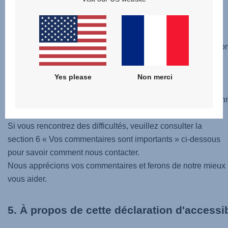
et systèmes pris en charge
Notre site web est conçu pour fonctionner avec les
versions actuelles des principaux navigateurs (tels que Chro
Firefox, Safari et Edge) et pour être compatible avec les
technologies d'assistance couramment utilisées.
Yes please
Non merci
Pour une expérience optimale, veuillez maintenir à
jour votre navigateur, votre système d'exploitation et vos tec
Si vous rencontrez des difficultés, veuillez consulter la
section 6 « Vos commentaires sont importants » ci-dessous
pour savoir comment nous contacter.
Nous apprécions vos commentaires et ferons de notre mieux
vous aider.
5. À propos de cette déclaration d'accessi