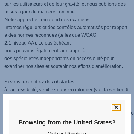
sur les utilisateurs et de leur gravité, et nous publions des
mises à jour de manière continue.
Notre approche comprend des examens
internes réguliers et des contrôles automatisés par rapport
à des normes reconnues (telles que WCAG
2.1 niveau AA). Le cas échéant,
nous pouvons également faire appel à
des spécialistes indépendants en accessibilité pour
examiner nos sites et soutenir nos efforts d'amélioration.
Si vous rencontrez des obstacles
à l'accessibilité, veuillez nous en informer (voir la section 6
« Vos commentaires sont importants » ci-
dessous) afin que nous puissions vous aider
et intégrer vos commentaires dans notre programme d'amélio
Browsing from the United States?
4. Exigences techniques
Visit our US website