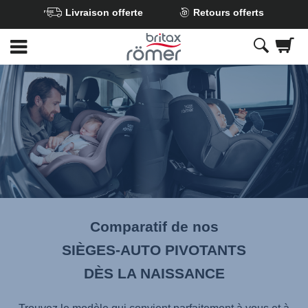
Livraison offerte
Retours offerts
Passer
au
contenu
principal
Comparatif de nos
SIÈGES-AUTO PIVOTANTS
DÈS LA NAISSANCE