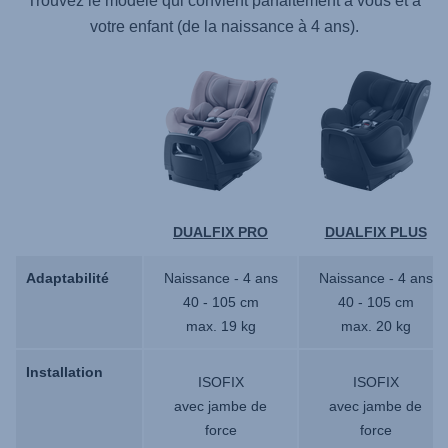
Trouvez le modèle qui convient parfaitement à vous et à
votre enfant (de la naissance à 4 ans).
DUALFIX PRO
DUALFIX PLUS
Adaptabilité
Adaptabilité
Naissance - 4 ans
Naissance - 4 ans
40 - 105 cm
40 - 105 cm
max. 19 kg
max. 20 kg
Installation
Installation
ISOFIX
ISOFIX
avec jambe de
avec jambe de
force
force