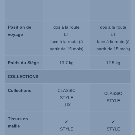
Position de
Position de
dos à la route
dos à la route
voyage
voyage
ET
ET
face à la route (à
face à la route (à
partir de 15 mois)
partir de 15 mois)
Poids du Siège
Poids du Siège
13.7 kg
12.5 kg
COLLECTIONS
COLLECTIONS
Collections
Collections
CLASSIC
CLASSIC
STYLE
STYLE
LUX
Tissus en
Tissus en
✔
✔
maille
maille
STYLE
STYLE