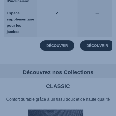
d'inclinaison
d'inclinaison
Espace
Espace
✔
—
supplémentaire
supplémentaire
pour les
pour les
jambes
jambes
DÉCOUVRIR
DÉCOUVRIR
Découvrez nos Collections
CLASSIC
Confort durable grâce à un tissu doux et de haute qualité