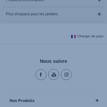
Plus d'espace pour les jambes
Changer de pays
Nous suivre
Faites en sorte que votre petit soit heureux et à l'aise
même lors des longs trajets. Le DUALFIX PRO dispose
de 6 positions d'inclinaison facilement réglables, dos à
La barre anti-rebond du DUALFIX PRO a été optimisée
la route et face à la route. Le DUALFIX PLUS offre
pour être plus courte et plus compacte afin d'offrir plus
quant à lui 4 positions qui permettent à votre enfant de
d'espace pour les jambes, ce qui est parfait pour les
se détendre ou de profiter de la vue - pour qu'il soit
longs trajets, et pour faciliter le transport et le
Nos Produits
content et que vous puissiez profiter d'un voyage sans
rangement.