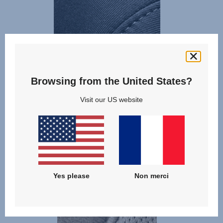
Browsing from the United States?
Visit our US website
Un design moderne et minimaliste pour tous - un confort
durable grâce à un tissu doux et de haute qualité
STYLE
Tissus en mailles fines pour une meilleure circulation de
Yes please
Non merci
l'air