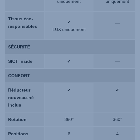
uniquement
uniquement
Tissus éco-
Tissus éco-
✔
—
responsables
responsables
LUX uniquement
SÉCURITÉ
SÉCURITÉ
SICT inside
SICT inside
✔
—
CONFORT
CONFORT
Réducteur
Réducteur
✔
✔
nouveau-né
nouveau-né
inclus
inclus
Rotation
Rotation
360°
360°
Positions
Positions
6
4