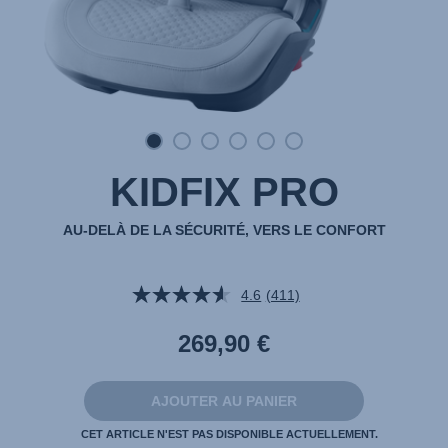
KIDFIX PRO
AU-DELÀ DE LA SÉCURITÉ, VERS LE CONFORT
4.6
(411)
Lire
411
avis.
269,90 €
Lien
sur
la
même
AJOUTER AU PANIER
page.
CET ARTICLE N'EST PAS DISPONIBLE ACTUELLEMENT.