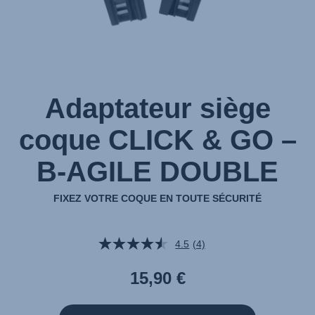
sur
1
Adaptateur siège
coque CLICK & GO –
B-AGILE DOUBLE
FIXEZ VOTRE COQUE EN TOUTE SÉCURITÉ
4.5
(4)
Lire
4
avis.
15,90 €
Lien
sur
la