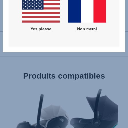
Yes please
Non merci
MODE D'EMPLOI
User Instructions (English)
Produits compatibles
Gebrauchsanleitung (Deutsch)
تعليمات المستخدم) اَللُّغَةُ اَلْعَرَبِيَّة)
Mode d'emploi (Français)
Instrucciones del usuario (Español)
Manual de instruções (Português)