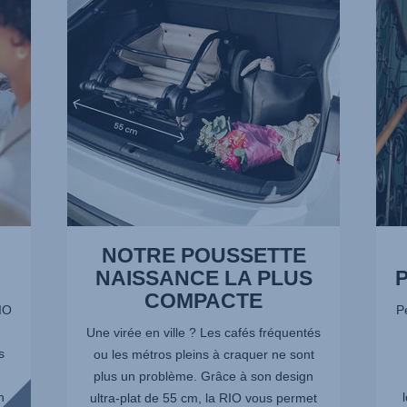
LA
PRIS
PLUS
EN
COMPACTE,
MAIN
1
FACI
sur
2
16
sur
16
NOTRE POUSSETTE
NAISSANCE LA PLUS
P
COMPACTE
RIO
Pe
.
Une virée en ville ? Les cafés fréquentés
s
ou les métros pleins à craquer ne sont
plus un problème. Grâce à son design
n
ultra-plat de 55 cm, la RIO vous permet