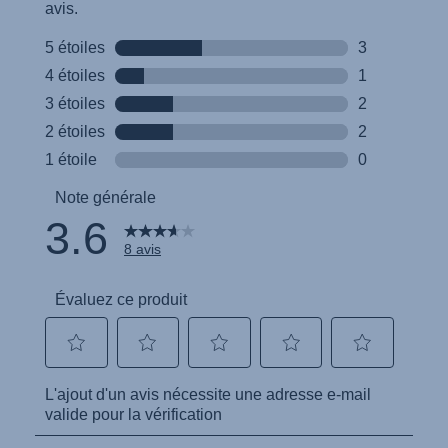
Naudojimo instrukcija (Lietuvių kalba)
Monteringsanvisning (Norsk)
Instrucţiuni de utilizare (Limba română)
Uputstvo za korišcenje (Srpski)
Navodila za uporabo (Slovenščina)
Bruksanvisning (Svenska)
Kullanım talimatı (Türkçe)