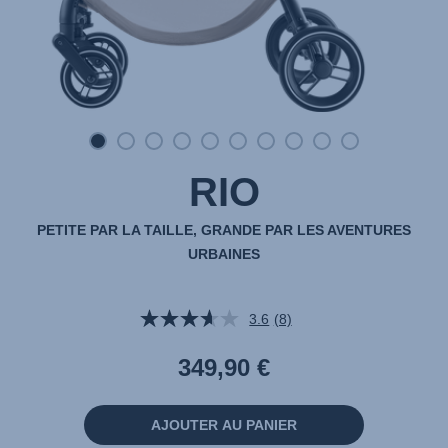
RIO
PETITE PAR LA TAILLE, GRANDE PAR LES AVENTURES
URBAINES
3.6
(8)
Lire
8
avis.
349,90 €
Lien
sur
la
même
AJOUTER AU PANIER
page.