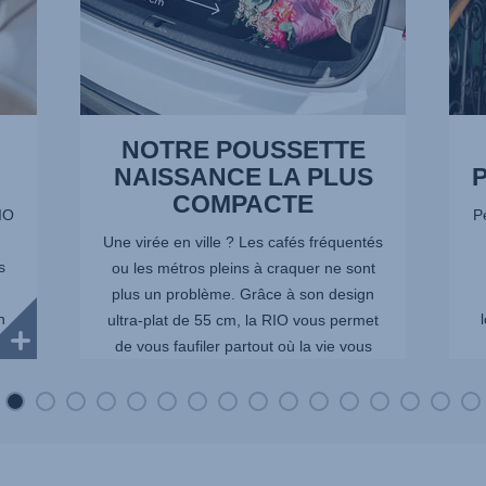
16
NOTRE POUSSETTE
NAISSANCE LA PLUS
P
COMPACTE
RIO
Pe
.
Une virée en ville ? Les cafés fréquentés
s
ou les métros pleins à craquer ne sont
plus un problème. Grâce à son design
n
ultra-plat de 55 cm, la RIO vous permet
de vous faufiler partout où la vie vous
mène.