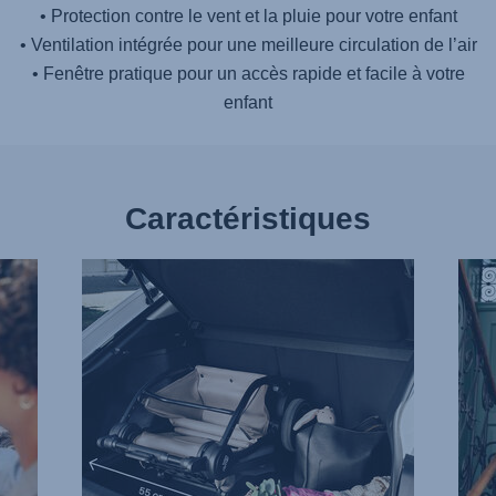
• Protection contre le vent et la pluie pour votre enfant
• Ventilation intégrée pour une meilleure circulation de l’air
• Fenêtre pratique pour un accès rapide et facile à votre
enfant
Caractéristiques
NOTRE
LÉG
POUSSETTE
POU
NAISSANCE
UNE
LA
PRIS
PLUS
EN
COMPACTE,
MAIN
1
FACI
sur
2
16
sur