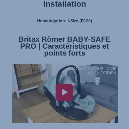
Installation
Homologation: i-Size (R129)
Britax Römer BABY-SAFE
Britax Römer BABY SAFE
PRO | Caractéristiques et
PRO | Installation
points forts