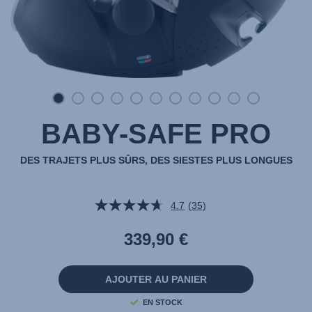
BABY-SAFE PRO
DES TRAJETS PLUS SÛRS, DES SIESTES PLUS LONGUES
4.7
(35)
Lire
35
avis.
339,90 €
Lien
sur
la
même
AJOUTER AU PANIER
page.
EN STOCK