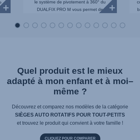
le système de pivotement à 360° du
c
e
DUALFIX PRO M vous permet de
b
r
l'installer dans la voitur...
.
Quel produit est le mieux
adapté à mon enfant et à moi–
même ?
Découvrez et comparez nos modèles de la catégorie
SIÈGES AUTO ROTATIFS POUR TOUT-PETITS
et trouvez le produit qui convient à votre famille !
CLIQUEZ POUR COMPARER