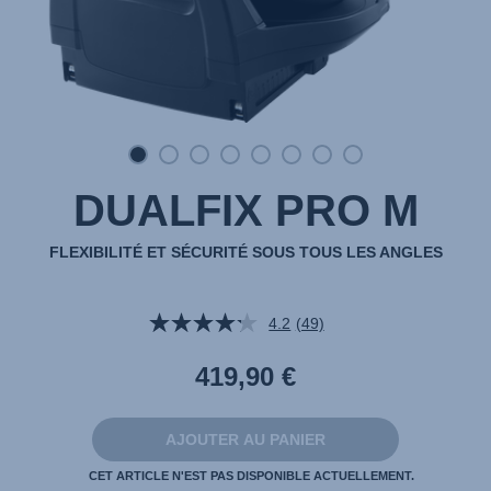
DUALFIX PRO M
FLEXIBILITÉ ET SÉCURITÉ SOUS TOUS LES ANGLES
4.2
(49)
Lire
49
avis.
419,90 €
Lien
sur
la
même
AJOUTER AU PANIER
page.
CET ARTICLE N'EST PAS DISPONIBLE ACTUELLEMENT.