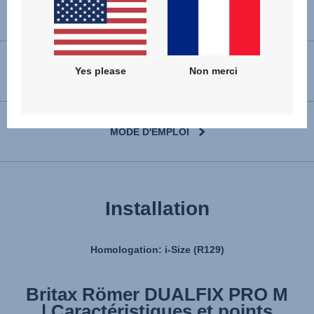
Yes please
Non merci
VOIR LES PIÈCES DÉTACHÉES
MODE D'EMPLOI
Installation
Homologation: i-Size (R129)
Britax Römer DUALFIX PRO M
Britax Römer DUALFIX PRO M
| Caractéristiques et points
| Installation