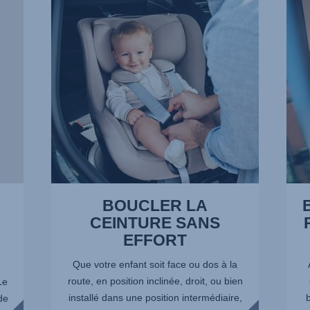
CEINTURE
POU
SANS
LEU
EFFORT,
PETI
1
JAMB
sur
2
13
sur
13
BOUCLER LA
CEINTURE SANS
EFFORT
Que votre enfant soit face ou dos à la
route, en position inclinée, droit, ou bien
Le
installé dans une position intermédiaire,
de