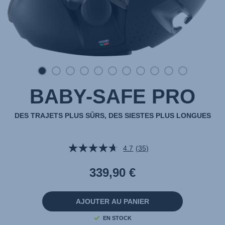
BABY-SAFE PRO
DES TRAJETS PLUS SÛRS, DES SIESTES PLUS LONGUES
4.7
(35)
Lire
35
avis.
339,90 €
Lien
sur
la
même
AJOUTER AU PANIER
page.
EN STOCK