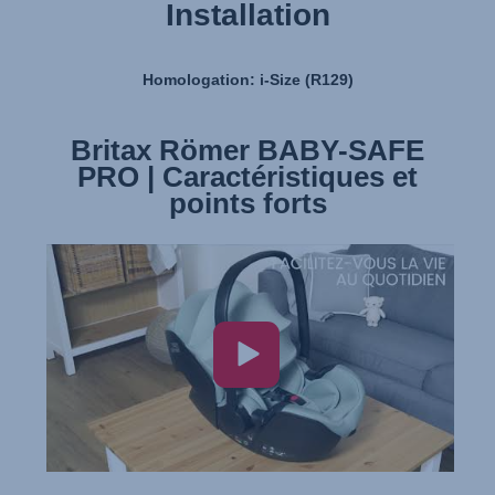
Installation
Homologation: i-Size (R129)
Britax Römer BABY-SAFE
Britax Römer BABY SAFE
PRO | Caractéristiques et
PRO | Installation
points forts