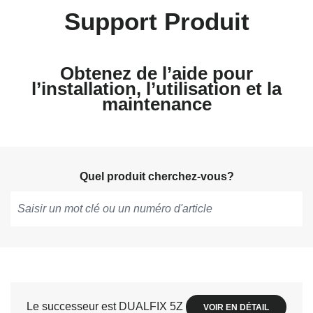
Support Produit
Obtenez de l’aide pour
l’installation, l’utilisation et la
maintenance
Quel produit cherchez-vous?
Tapez
pour
obtenir
des
suggestions,
Le successeur est DUALFIX 5Z
VOIR EN DÉTAIL