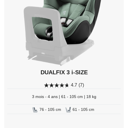
pour
sélectionner.
DUALFIX 3 i-SIZE
4.7
(7)
3 mois - 4 ans | 61 - 105 cm | 18 kg
76 - 105 cm
61 - 105 cm