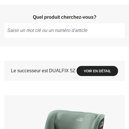
Quel produit cherchez-vous?
Tapez
pour
obtenir
des
suggestions,
Le successeur est DUALFIX 5Z
VOIR EN DÉTAIL
utilisez
les
flèches
pour
naviguer
et
appuyez
sur