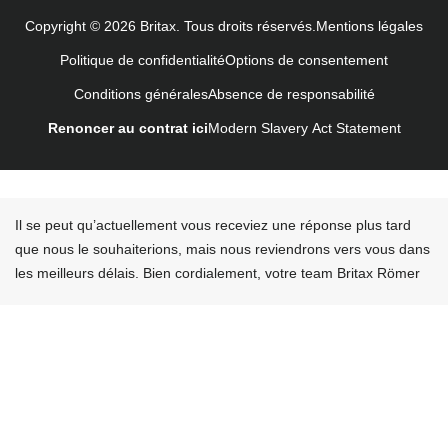
Uputstvo za korišcenje (Srpski)
Copyright © 2026 Britax. Tous droits réservés.
Mentions légales
Navodila za uporabo (Slovenščina)
Politique de confidentialité
Options de consentement
Bruksanvisning (Svenska)
Conditions générales
Absence de responsabilité
Kullanım talimatı (Türkçe)
Renoncer au contrat ici
Modern Slavery Act Statement
Il se peut qu’actuellement vous receviez une réponse plus tard
que nous le souhaiterions, mais nous reviendrons vers vous dans
les meilleurs délais. Bien cordialement, votre team Britax Römer