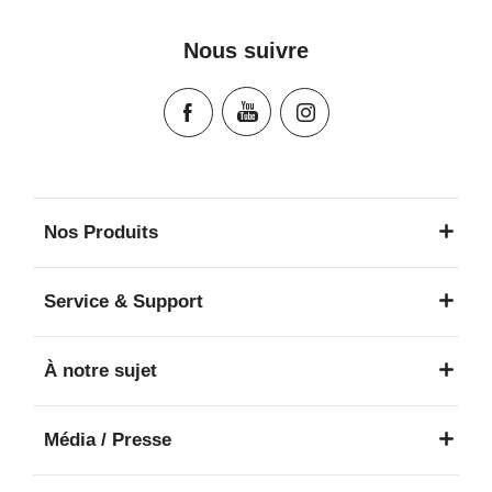
Instrucciones del usuario (Español)
Manual de instruções (Português)
Nous suivre
Istruzioni per l’uso (Italiano)
Инструкция пользователя (Русский язык)
Instrukcja użytkownika (Język polski)
Návod na použitie (Slovenský jazyk)
Инструкция за ползване (Български език)
Upute za uporabu (Hrvatski jezik)
Nos Produits
Pokyny k použití (Čeština)
Brugerinstruktioner (Dansk)
Service & Support
Gebruiksinstructies (Nederlands)
Kasutusjuhend (Eesti keel)
À notre sujet
Käyttöohjeet (Suomi)
Οδηγίες χρήσης (Ελληνική γλώσσα)
Média / Presse
עברית) מדריך למשתמש)
Használati útmutató (Magyar nyelv)