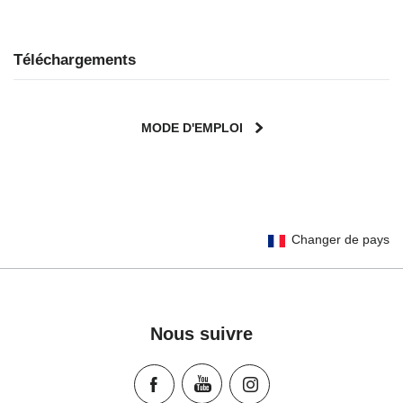
Téléchargements
MODE D'EMPLOI
User Instructions (English)
Changer de pays
Gebrauchsanleitung (Deutsch)
Mode d'emploi (Français)
Instrucciones del usuario (Español)
Manual de instruções (Português)
Nous suivre
Istruzioni per l’uso (Italiano)
Инструкция пользователя (Русский язык)
Instrukcja użytkownika (Język polski)