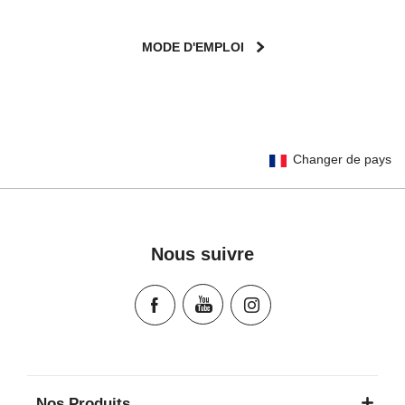
MODE D'EMPLOI
User Instructions (English)
Changer de pays
Gebrauchsanleitung (Deutsch)
Mode d'emploi (Français)
Instrucciones del usuario (Español)
Manual de instruções (Português)
Nous suivre
Istruzioni per l’uso (Italiano)
Инструкция пользователя (Русский язык)
Instrukcja użytkownika (Język polski)
Návod na použitie (Slovenský jazyk)
Инструкция за ползване (Български език)
Upute za uporabu (Hrvatski jezik)
Nos Produits