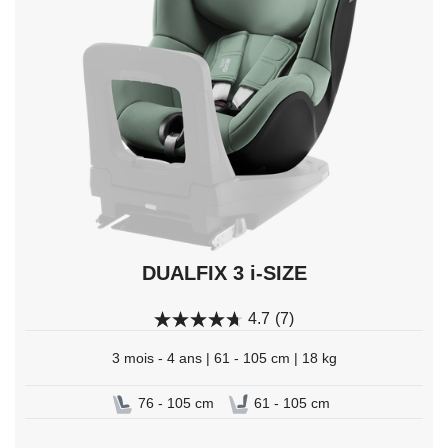
Entrée
pour
sélectionner.
DUALFIX 3 i-SIZE
4.7
(7)
3 mois - 4 ans | 61 - 105 cm | 18 kg
76 - 105 cm
61 - 105 cm