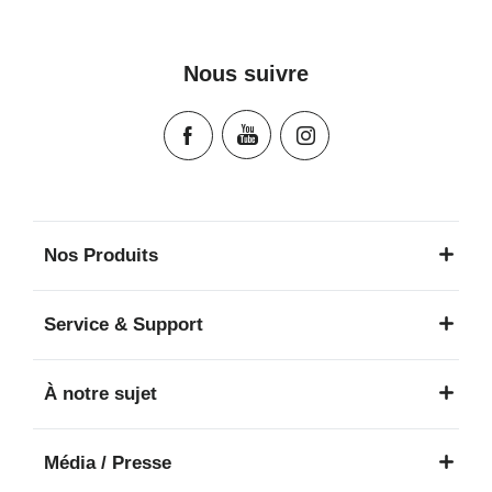
Instrucciones del usuario (Español)
Manual de instruções (Português)
Nous suivre
Istruzioni per l’uso (Italiano)
Инструкция пользователя (Русский язык)
Instrukcja użytkownika (Język polski)
Návod na použitie (Slovenský jazyk)
Инструкция за ползване (Български език)
Upute za uporabu (Hrvatski jezik)
Nos Produits
Pokyny k použití (Čeština)
Brugerinstruktioner (Dansk)
Service & Support
Gebruiksinstructies (Nederlands)
Kasutusjuhend (Eesti keel)
À notre sujet
Käyttöohjeet (Suomi)
Οδηγίες χρήσης (Ελληνική γλώσσα)
Média / Presse
עברית) מדריך למשתמש)