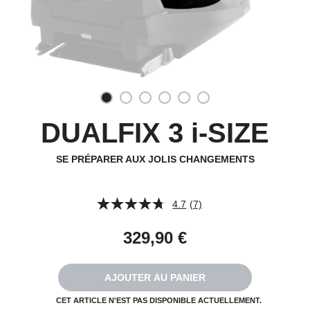
DUALFIX 3 i-SIZE
SE PRÉPARER AUX JOLIS CHANGEMENTS
4.7
(7)
Lire
7
avis.
329,90 €
Lien
sur
la
même
AJOUTER AU PANIER
page.
CET ARTICLE N'EST PAS DISPONIBLE ACTUELLEMENT.