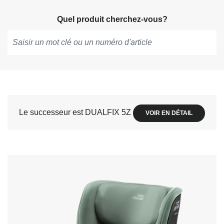
Quel produit cherchez-vous?
Tapez
pour
obtenir
des
suggestions,
Le successeur est DUALFIX 5Z
VOIR EN DÉTAIL
utilisez
les
flèches
pour
naviguer
et
appuyez
sur
Entrée