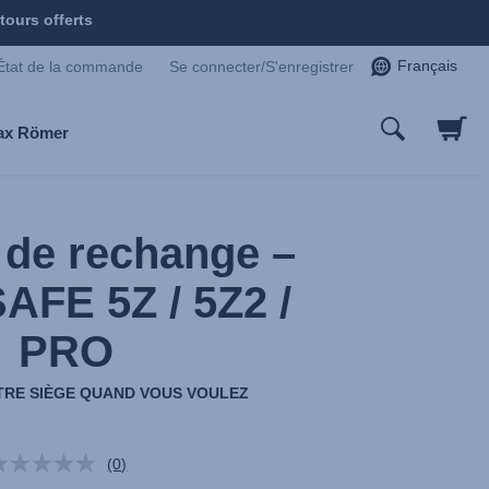
tours offerts
Français
État de la commande
Se connecter/S'enregistrer
tax Römer
de rechange –
FE 5Z / 5Z2 /
PRO
RE SIÈGE QUAND VOUS VOULEZ
(0)
Aucune
valeur