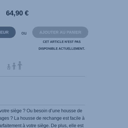
de
notation.
64,90 €
Lien
sur
la
même
page.
DEUR
AJOUTER AU PANIER
ou
CET ARTICLE N'EST PAS
DISPONIBLE ACTUELLEMENT.
votre siège ? Ou besoin d’une housse de
ages ? La housse de rechange est facile à
rfaitement à votre siège. De plus, elle est