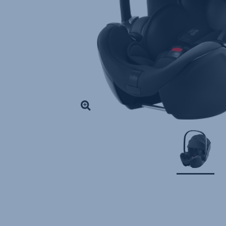
/
PRO
Space
Black,
1
sur
1