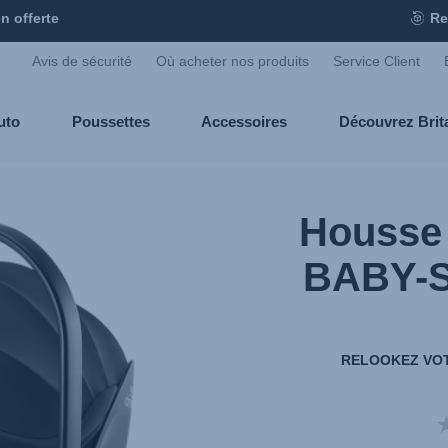
n offerte
Re
Avis de sécurité
Où acheter nos produits
Service Client
uto
Poussettes
Accessoires
Découvrez Bri
Housse 
BABY-SA
RELOOKEZ VOT