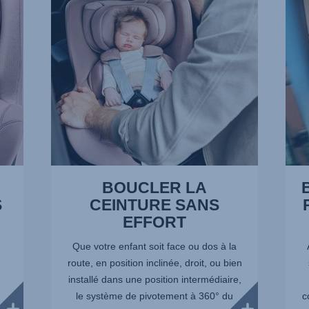
SANS
LEU
EFFORT,
PETI
1
JAMB
sur
2
13
sur
13
BOUCLER LA
S
CEINTURE SANS
EFFORT
Que votre enfant soit face ou dos à la
route, en position inclinée, droit, ou bien
installé dans une position intermédiaire,
le système de pivotement à 360° du
c