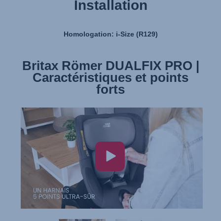
Installation
Homologation: i-Size (R129)
Britax Römer DUALFIX PRO |
Britax Römer DUALFIX PRO |
Caractéristiques et points
Installation
forts