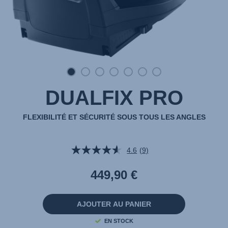
DUALFIX PRO
FLEXIBILITÉ ET SÉCURITÉ SOUS TOUS LES ANGLES
4.6
(9)
Lire
9
avis.
449,90 €
Lien
sur
la
même
AJOUTER AU PANIER
page.
EN STOCK