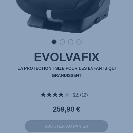
EVOLVAFIX
LA PROTECTION I-SIZE POUR LES ENFANTS QUI
GRANDISSENT
3.8
(12)
Lire
12
avis.
259,90 €
Lien
sur
la
même
AJOUTER AU PANIER
page.