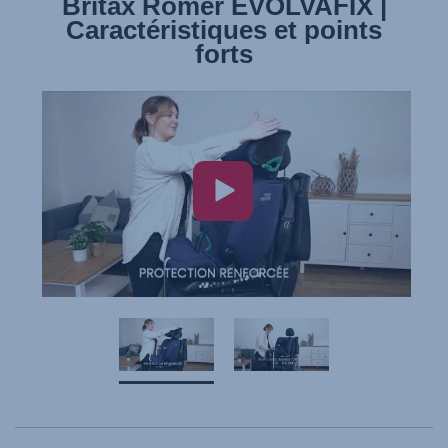
Britax Römer EVOLVAFIX |
Britax Römer EVOLVAFIX |
Caractéristiques et points
Installation
forts