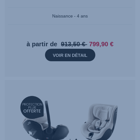
Naissance - 4 ans
Prix
Prix
à partir de
913,50 €
799,90 €
d’origine:
actuel:
VOIR EN DÉTAIL
913,50
799,90
€
€
null