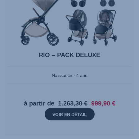
RIO – PACK DELUXE
Naissance - 4 ans
Prix
Prix
à partir de
1.263,30 €
999,90 €
d’origine:
actuel:
VOIR EN DÉTAIL
1.263,30
999,90
€
€