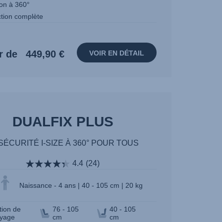
ion à 360°
ction complète
r de
449,90 €
VOIR EN DÉTAIL
DUALFIX PLUS
SÉCURITÉ I-SIZE À 360° POUR TOUS
4.4
(24)
Naissance - 4 ans | 40 - 105 cm | 20 kg
tion de
76 - 105
40 - 105
yage
cm
cm