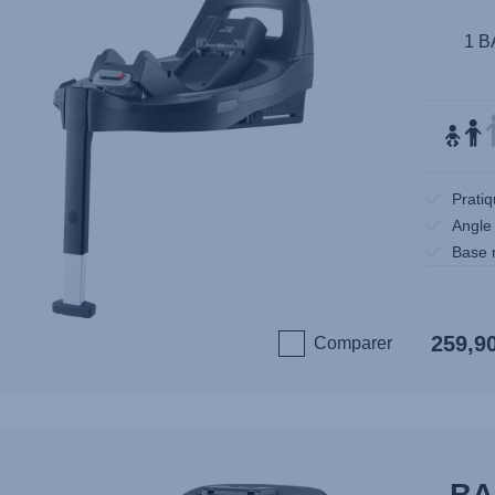
1 B
Prati
Angle
Base r
259,9
Comparer
BA