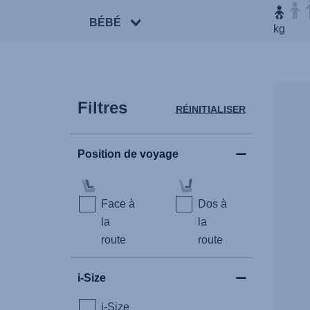
BÉBÉ
kg
Filtres
RÉINITIALISER
Position de voyage
Face à
Dos à
la
la
route
route
i-Size
i-Size