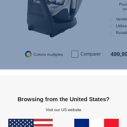
Posi
vo
Ventil
Utilis
Rotat
499,9
Comparer
Coloris multiples
Browsing from the United States?
T
Visit our US website
G