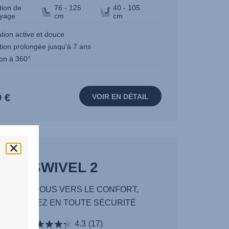
tion de
76 - 125
40 - 105
yage
cm
cm
ation active et douce
ation prolongée jusqu’à 7 ans
ion à 360°
9 €
VOIR EN DÉTAIL
SWIVEL 2
OURNEZ-VOUS VERS LE CONFORT,
RANDISSEZ EN TOUTE SÉCURITÉ
4.3
(17)