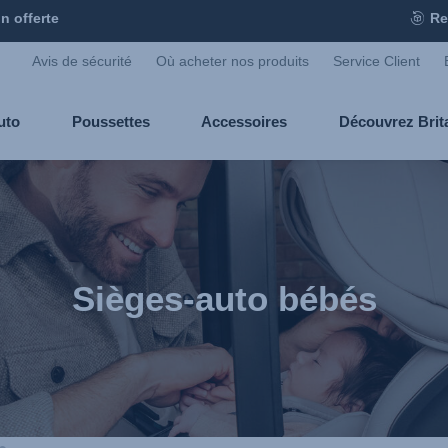
n offerte
Re
Avis de sécurité
Où acheter nos produits
Service Client
uto
Poussettes
Accessoires
Découvrez Bri
Sièges-auto bébés