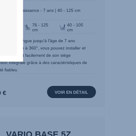
Naissance - 7 ans | 40 - 125 cm
tion de
76 - 125
40 - 105
yage
cm
cm
ation extra longue jusqu'à l'âge de 7 ans
à la rotation à 360°, vous pouvez installer et
r votre enfant facilement de son siège
tion intégrale grâce à des caractéristiques de
té fiables.
0 €
VOIR EN DÉTAIL
VARIO BASE 5Z