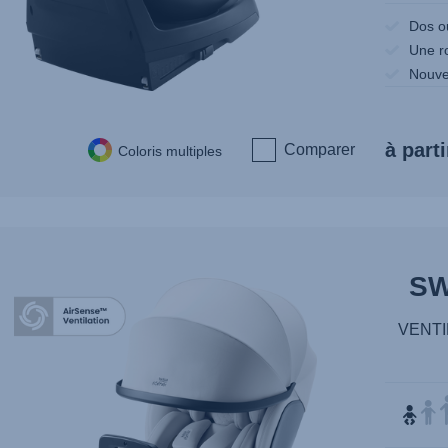
Dos ou
Une r
Nouve
à parti
Comparer
Coloris multiples
SW
VENTI