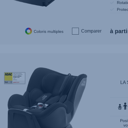
Rotat
Prote
à parti
Comparer
Coloris multiples
StiWa-
ADAC-
LA 
DUALFIX
PLUS-
06.23
Posi
vo