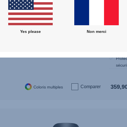
Posi
vo
Yes please
Non merci
Utilis
Grâce 
retire
Protec
sécuri
359,9
Comparer
Coloris multiples