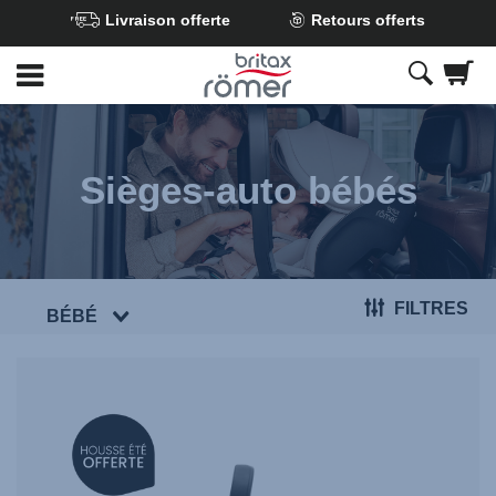
Livraison offerte
Retours offerts
Passer
au
contenu
principal
Sièges-auto bébés
FILTRES
BÉBÉ
null