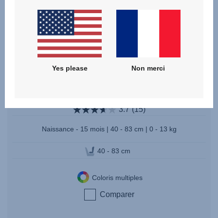
Yes please
Non merci
BABY-SAFE CORE
3.7
(15)
Naissance - 15 mois | 40 - 83 cm | 0 - 13 kg
40 - 83 cm
Coloris multiples
Comparer