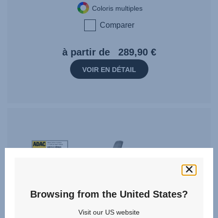
Coloris multiples
Comparer
à partir de
289,90 €
VOIR EN DÉTAIL
Tag
Award
StiWa
ADAC
10.2024
Browsing from the United States?
Visit our US website