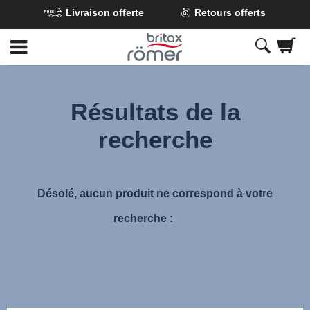
Livraison offerte
Retours offerts
Passer
au
contenu
principal
Résultats de la
recherche
Désolé, aucun produit ne correspond à votre
recherche :